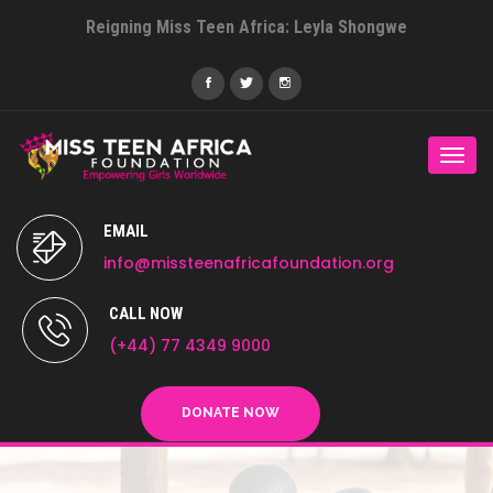
Reigning Miss Teen Africa: Leyla Shongwe
Togg
navi
EMAIL
info@missteenafricafoundation.org
CALL NOW
(+44) 77 4349 9000
DONATE NOW