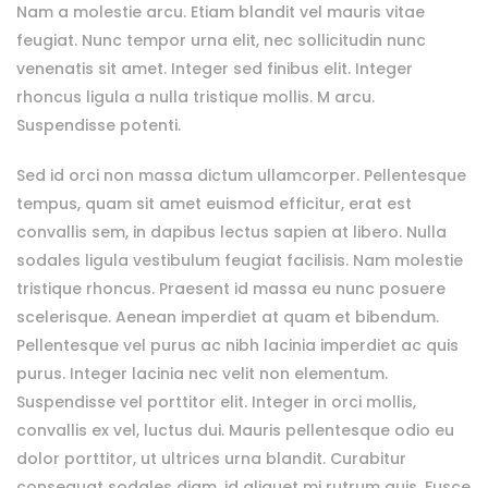
Nam a molestie arcu. Etiam blandit vel mauris vitae
feugiat. Nunc tempor urna elit, nec sollicitudin nunc
venenatis sit amet. Integer sed finibus elit. Integer
rhoncus ligula a nulla tristique mollis. M arcu.
Suspendisse potenti.
Sed id orci non massa dictum ullamcorper. Pellentesque
tempus, quam sit amet euismod efficitur, erat est
convallis sem, in dapibus lectus sapien at libero. Nulla
sodales ligula vestibulum feugiat facilisis. Nam molestie
tristique rhoncus. Praesent id massa eu nunc posuere
scelerisque. Aenean imperdiet at quam et bibendum.
Pellentesque vel purus ac nibh lacinia imperdiet ac quis
purus. Integer lacinia nec velit non elementum.
Suspendisse vel porttitor elit. Integer in orci mollis,
convallis ex vel, luctus dui. Mauris pellentesque odio eu
dolor porttitor, ut ultrices urna blandit. Curabitur
consequat sodales diam, id aliquet mi rutrum quis. Fusce