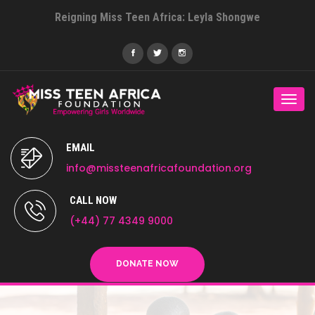
Reigning Miss Teen Africa: Leyla Shongwe
Togg
navi
EMAIL
info@missteenafricafoundation.org
CALL NOW
(+44) 77 4349 9000
DONATE NOW