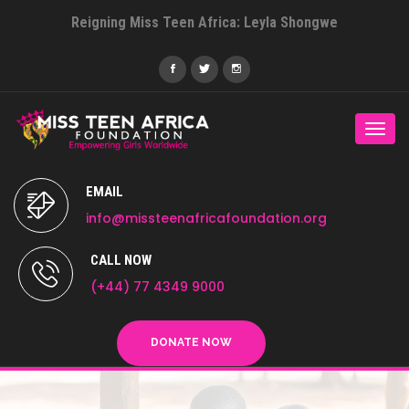
Reigning Miss Teen Africa: Leyla Shongwe
Togg
navi
EMAIL
info@missteenafricafoundation.org
CALL NOW
(+44) 77 4349 9000
DONATE NOW