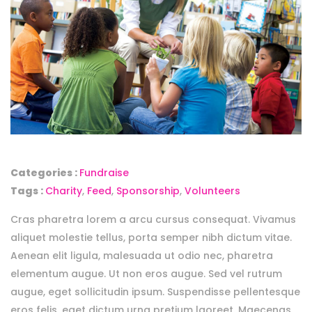
Categories :
Fundraise
Tags :
Charity
,
Feed
,
Sponsorship
,
Volunteers
Cras pharetra lorem a arcu cursus consequat. Vivamus
aliquet molestie tellus, porta semper nibh dictum vitae.
Aenean elit ligula, malesuada ut odio nec, pharetra
elementum augue. Ut non eros augue. Sed vel rutrum
augue, eget sollicitudin ipsum. Suspendisse pellentesque
eros felis, eget dictum urna pretium laoreet. Maecenas