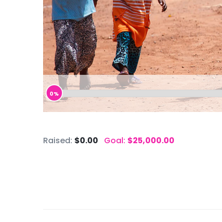
0%
Raised:
$0.00
Goal:
$25,000.00