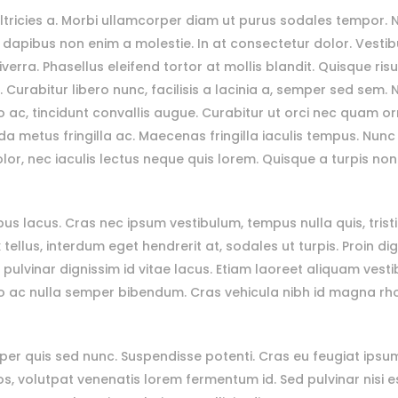
ricies a. Morbi ullamcorper diam ut purus sodales tempor. 
dapibus non enim a molestie. In at consectetur dolor. Vesti
verra. Phasellus eleifend tortor at mollis blandit. Quisque ris
 Curabitur libero nunc, facilisis a lacinia a, semper sed sem.
bero ac, tincidunt convallis augue. Curabitur ut orci nec quam o
ida metus fringilla ac. Maecenas fringilla iaculis tempus. Nunc
olor, nec iaculis lectus neque quis lorem. Quisque a turpis non
s lacus. Cras nec ipsum vestibulum, tempus nulla quis, trist
tellus, interdum eget hendrerit at, sodales ut turpis. Proin di
 pulvinar dignissim id vitae lacus. Etiam laoreet aliquam vest
io ac nulla semper bibendum. Cras vehicula nibh id magna rh
er quis sed nunc. Suspendisse potenti. Cras eu feugiat ipsu
os, volutpat venenatis lorem fermentum id. Sed pulvinar nisi e