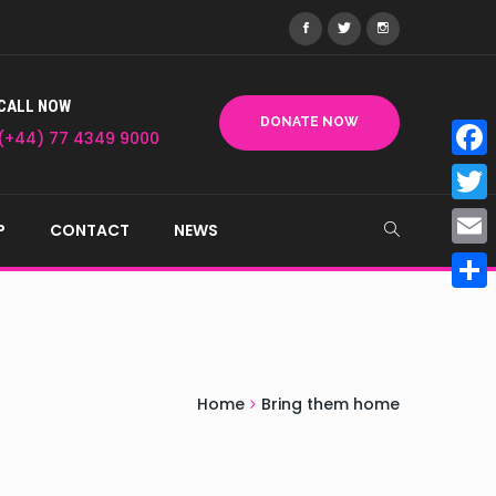
CALL NOW
DONATE NOW
(+44) 77 4349 9000
Face
Twitt
P
CONTACT
NEWS
Email
Shar
Home
Bring them home