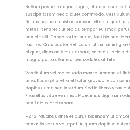
Nullam posuere neque augue, et accumsan est ult
suscipit ipsum nec aliquet commodo. Vestibulum 
finibus neque eu nisi accumsan, vitae aliquet mi vi
metus, hendrerit ut leo at, tempor euismod purus.
non elit elit. Donec tortor purus, facilisis non li
facilisis. Cras auctor vehicula nibh, sit amet grav
aliquet, diam ac luctus ornare, enim dui lacinia d
magna porta ullamcorper sodales at felis.
Vestibulum vel malesuada massa. Aenean et finibu
urna. Etiam pharetra efficitur gravida. Vivamus ex 
dapibus urna sed interdum. Sed in libero vitae dui
Phasellus vitae enim est. Maecenas dignissim od
non finibus orci ornare.
Morbi faucibus ante et purus bibendum ullamcorp
convallis varius volutpat. Aliquam dapibus dui er