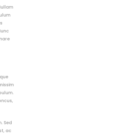
Nullam
bulum
us
 Nunc
rnare
ique
gnissim
ibulum.
oncus,
m. Sed
st, ac